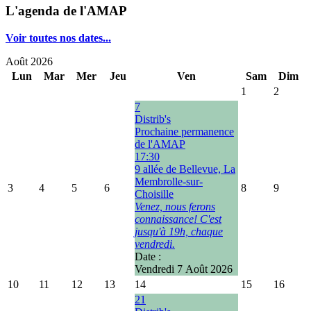
L'agenda de l'AMAP
Voir toutes nos dates...
Août 2026
Lun
Mar
Mer
Jeu
Ven
Sam
Dim
1
2
7
Distrib's
Prochaine permanence
de l'AMAP
17:30
9 allée de Bellevue, La
Membrolle-sur-
3
4
5
6
8
9
Choisille
Venez, nous ferons
connaissance! C'est
jusqu'à 19h, chaque
vendredi.
Date :
Vendredi 7 Août 2026
10
11
12
13
14
15
16
21