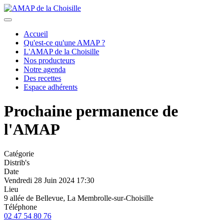
précédent
suivant
Accueil
Qu'est-ce qu'une AMAP ?
L'AMAP de la Choisille
Nos producteurs
Notre agenda
Des recettes
Espace adhérents
Prochaine permanence de
l'AMAP
Catégorie
Distrib's
Date
Vendredi 28 Juin 2024
17:30
Lieu
9 allée de Bellevue, La Membrolle-sur-Choisille
Téléphone
02 47 54 80 76