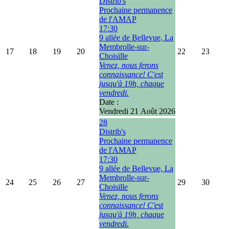
Distrib's
Prochaine permanence
de l'AMAP
17:30
9 allée de Bellevue, La
Membrolle-sur-
17
18
19
20
22
23
Choisille
Venez, nous ferons
connaissance! C'est
jusqu'à 19h, chaque
vendredi.
Date :
Vendredi 21 Août 2026
28
Distrib's
Prochaine permanence
de l'AMAP
17:30
9 allée de Bellevue, La
Membrolle-sur-
24
25
26
27
29
30
Choisille
Venez, nous ferons
connaissance! C'est
jusqu'à 19h, chaque
vendredi.