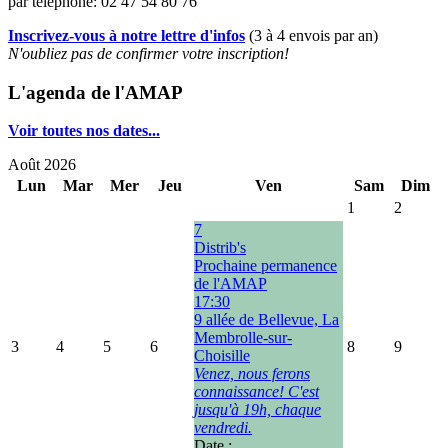
par téléphone: 02 47 54 80 76
Inscrivez-vous à notre lettre d'infos
(3 à 4 envois par an)
N'oubliez pas de confirmer votre inscription!
L'agenda de l'AMAP
Voir toutes nos dates...
Août 2026
Lun
Mar
Mer
Jeu
Ven
Sam
Dim
1
2
7
Distrib's
Prochaine permanence
de l'AMAP
17:30
9 allée de Bellevue, La
Membrolle-sur-
3
4
5
6
8
9
Choisille
Venez, nous ferons
connaissance! C'est
jusqu'à 19h, chaque
vendredi.
Date :