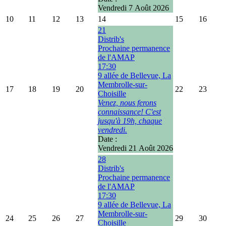
Vendredi 7 Août 2026
10
11
12
13
14
15
16
21
Distrib's
Prochaine permanence
de l'AMAP
17:30
9 allée de Bellevue, La
Membrolle-sur-
17
18
19
20
22
23
Choisille
Venez, nous ferons
connaissance! C'est
jusqu'à 19h, chaque
vendredi.
Date :
Vendredi 21 Août 2026
28
Distrib's
Prochaine permanence
de l'AMAP
17:30
9 allée de Bellevue, La
Membrolle-sur-
24
25
26
27
29
30
Choisille