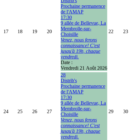
Distrib's
Prochaine permanence
de l'AMAP
17:30
9 allée de Bellevue, La
Membrolle-sur-
17
18
19
20
22
23
Choisille
Venez, nous ferons
connaissance! C'est
jusqu'à 19h, chaque
vendredi.
Date :
Vendredi 21 Août 2026
28
Distrib's
Prochaine permanence
de l'AMAP
17:30
9 allée de Bellevue, La
Membrolle-sur-
24
25
26
27
29
30
Choisille
Venez, nous ferons
connaissance! C'est
jusqu'à 19h, chaque
vendredi.