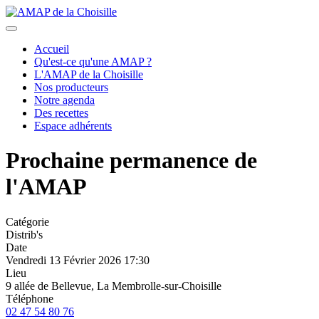
précédent
suivant
Accueil
Qu'est-ce qu'une AMAP ?
L'AMAP de la Choisille
Nos producteurs
Notre agenda
Des recettes
Espace adhérents
Prochaine permanence de
l'AMAP
Catégorie
Distrib's
Date
Vendredi 13 Février 2026
17:30
Lieu
9 allée de Bellevue, La Membrolle-sur-Choisille
Téléphone
02 47 54 80 76