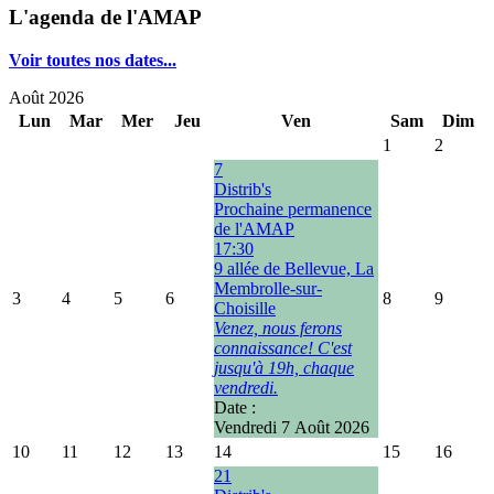
L'agenda de l'AMAP
Voir toutes nos dates...
Août 2026
Lun
Mar
Mer
Jeu
Ven
Sam
Dim
1
2
7
Distrib's
Prochaine permanence
de l'AMAP
17:30
9 allée de Bellevue, La
Membrolle-sur-
3
4
5
6
8
9
Choisille
Venez, nous ferons
connaissance! C'est
jusqu'à 19h, chaque
vendredi.
Date :
Vendredi 7 Août 2026
10
11
12
13
14
15
16
21