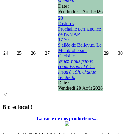
vendredi.
Date :
Vendredi 21 Août 2026
28
Distrib's
Prochaine permanence
de l'AMAP
17:30
9 allée de Bellevue, La
Membrolle-sur-
24
25
26
27
29
30
Choisille
Venez, nous ferons
connaissance! C'est
jusqu'à 19h, chaque
vendredi.
Date :
Vendredi 28 Août 2026
31
Bio et local !
La carte de nos producteurs...