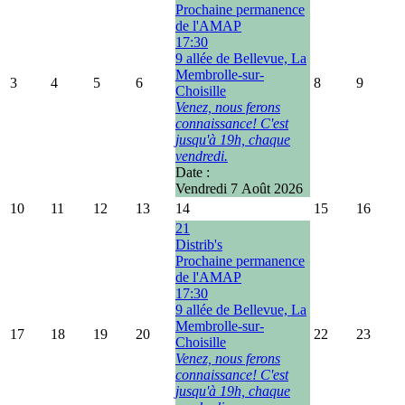
Prochaine permanence
de l'AMAP
17:30
9 allée de Bellevue, La
Membrolle-sur-
3
4
5
6
8
9
Choisille
Venez, nous ferons
connaissance! C'est
jusqu'à 19h, chaque
vendredi.
Date :
Vendredi 7 Août 2026
10
11
12
13
14
15
16
21
Distrib's
Prochaine permanence
de l'AMAP
17:30
9 allée de Bellevue, La
Membrolle-sur-
17
18
19
20
22
23
Choisille
Venez, nous ferons
connaissance! C'est
jusqu'à 19h, chaque