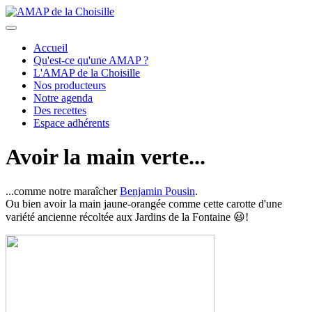
précédent
suivant
Accueil
Qu'est-ce qu'une AMAP ?
L'AMAP de la Choisille
Nos producteurs
Notre agenda
Des recettes
Espace adhérents
Avoir la main verte...
...comme notre maraîcher
Benjamin Pousin
.
Ou bien avoir la main jaune-orangée comme cette carotte d'une
variété ancienne récoltée aux Jardins de la Fontaine 😃!